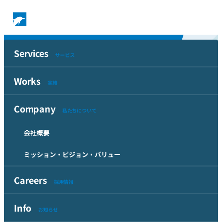
Works
Services
実績
タグで絞り込む
サービス
Works
Top
実績
Works
タグ「データアカデミー型研修」一覧
Company
タグ「データアカデミー型研修」の付いた実
私たちについて
績一覧
会社概要
ミッション・ビジョン・バリュー
八王子市データ利活用研修
八王子市 様
Careers
採用情報
総務省の推奨するデータアカデミー型のデータ利活用研修を実
施しました。データによる課題解決手法を学ぶための全4日間ほ
Info
お知らせ
どの大型ワークショップであり、当社からも人員、体制面で十