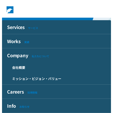
Info
Services
お知らせ
サービス
Works
Top
実績
Info
Company
千葉県より「ちばバリアフリーマップ」次期ウェブサイト構築業務
私たちについて
を受託しました
会社概要
千葉県より「ちばバリアフリーマップ」次期
ウェブサイト構築業務を受託しました
ミッション・ビジョン・バリュー
2025年9月16日
掲載
Careers
採用情報
[
プレスリリース
]
Info
お知らせ
千葉県が提供する、公共施設などのバリアフリー情報を発信す