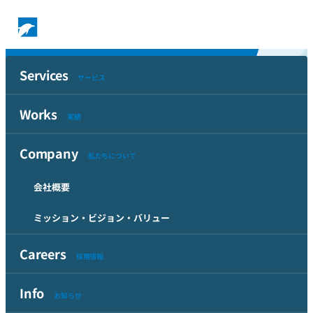
Info
Services
お知らせ
サービス
Works
Top
実績
Info
カテゴリー「お知らせ」一覧
Company
お知らせカテゴリーの記事一覧
私たちについて
会社概要
2026年夏季休業のお知らせ
ミッション・ビジョン・バリュー
2026-06-01
誠に勝手ながら、下記の通り夏季休業とさせていただき
Careers
採用情報
ます。 休業中はご不便をおかけしますが、よろしくお願
いいたします。
Info
お知らせ