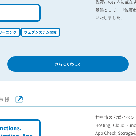
佐賀市の庁内に点在
基盤として、「佐賀
いたしました。
リーニング
ウェブシステム開発
さらにくわしく
市 様
神戸市の公式イベント
Hosting, Cloud Funct
nctions,
App Check, S
tication, App