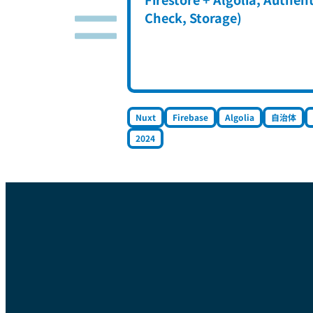
Check, Storage)
Nuxt
Firebase
Algolia
自治体
2024