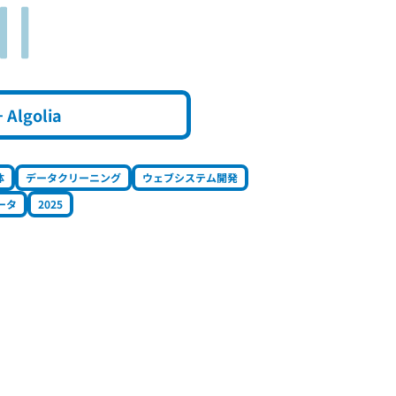
+ Algolia
体
データクリーニング
ウェブシステム開発
ータ
2025