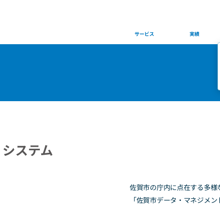
Services
Works
サービス
実績
・システム
佐賀市の庁内に点在する多様
「佐賀市データ・マネジメン