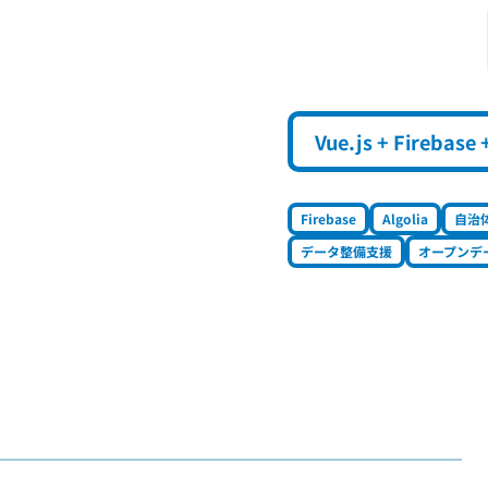
Vue.js + Firebase 
Firebase
Algolia
自治
データ整備支援
オープンデ