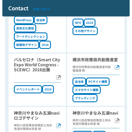
ャツデザイン
横浜アーツフェスティバル実
Contact
行委員会 様
お問い合わせ
NGOヴィレッジ事務局 様
WordPress
自治体
NPO
2018
芸術文化領域
その他デザイン
アートディレクション
紙媒体デザイン
2018
バルセロナ（Smart City
横浜市政策局共創推進室
Expo World Congress -
横浜市政策局共創推進室共創
SCEWC）2018出展
推進課 様
自治体
PCサイト構築
イベントレポート
2018
スマホサイト構築
ブランディング
神奈川やまなみ五湖navi
神奈川やまなみ五湖navi
ロゴデザイン
神奈川県政策局政策部土地水
資源対策課水政室 様
神奈川県政策局政策部土地水
資源対策課水政室 様