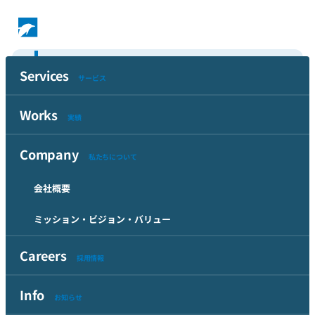
実績アーカイブス
Services
サービス
第7回アフリカ開発会議
Dance Dance Dance @
Works
横浜開催
YOKOHAMA 2018 総合
実績
2019（TICAD7）
ディレクション及びデザ
イン
横浜市国際局国際連携課 様
Company
私たちについて
横浜アーツフェスティバル実
行委員会 様
WordPress
AWS
官公庁
会社概要
WordPress
自治体
PCサイト構築
芸術文化領域
スマホサイト構築
ミッション・ビジョン・バリュー
アートディレクション
多言語サイト構築
2019
紙媒体デザイン
2018
Careers
採用情報
Dance Dance Dance @
FUJI ROCK
Info
YOKOHAMA 2018 メイ
FESTIVAL'18 NGOヴィ
お知らせ
ンビジュアル制作
レッジオフィシャルTシ