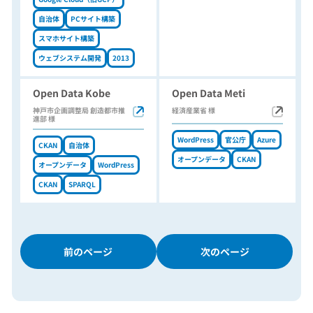
自治体
PCサイト構築
スマホサイト構築
ウェブシステム開発
2013
Open Data Kobe
Open Data Meti
神戸市企画調整局 創造都市推
経済産業省 様
進部 様
WordPress
官公庁
Azure
CKAN
自治体
オープンデータ
CKAN
オープンデータ
WordPress
CKAN
SPARQL
前のページ
次のページ