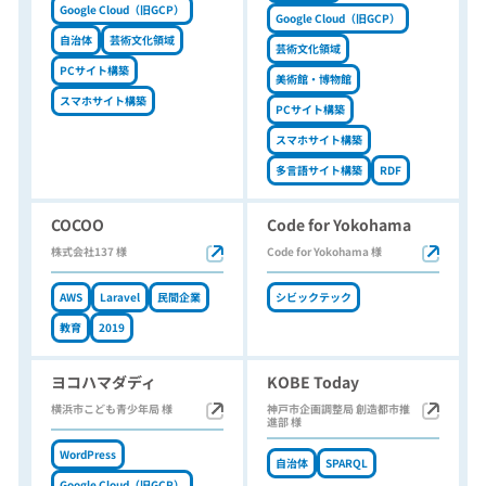
Google Cloud（旧GCP）
Google Cloud（旧GCP）
自治体
芸術文化領域
芸術文化領域
PCサイト構築
美術館・博物館
スマホサイト構築
PCサイト構築
スマホサイト構築
多言語サイト構築
RDF
COCOO
Code for Yokohama
株式会社137 様
Code for Yokohama 様
AWS
Laravel
民間企業
シビックテック
教育
2019
ヨコハマダディ
KOBE Today
横浜市こども青少年局 様
神戸市企画調整局 創造都市推
進部 様
WordPress
自治体
SPARQL
Google Cloud（旧GCP）