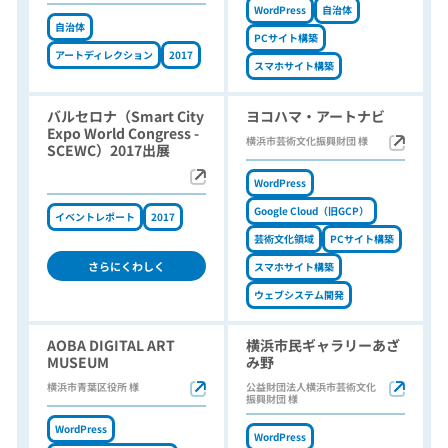
WordPress
自治体
自治体
PCサイト構築
アートディレクション
2017
スマホサイト構築
バルセロナ（Smart City
ヨコハマ・アートナビ
Expo World Congress -
横浜市芸術文化振興財団 様
SCEWC）2017出展
WordPress
Google Cloud（旧GCP）
イベントレポート
2017
芸術文化領域
PCサイト構築
さらにくわしく
スマホサイト構築
ウェブシステム開発
AOBA DIGITAL ART
横浜市民ギャラリーあざ
MUSEUM
み野
横浜市青葉区役所 様
公益財団法人横浜市芸術文化
振興財団 様
WordPress
WordPress