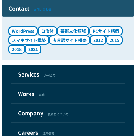
イル対応もしています。内部施策のみですがSEO面でも評価さ
Contact
お問い合わせ
れています。
WordPress
自治体
芸術文化領域
PCサイト構築
スマホサイト構築
多言語サイト構築
2012
2015
2018
2021
Services
サービス
Works
実績
Company
私たちについて
Careers
採用情報