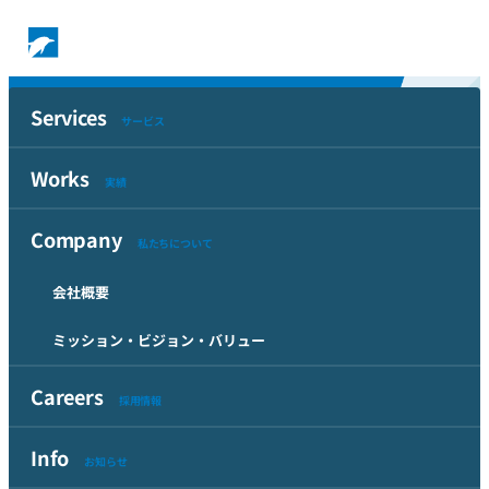
Works
Services
実績
タグで絞り込む
サービス
Works
Top
実績
Works
タグ「2012」一覧
Company
タグ「2012」の付いた実績一覧
私たちについて
会社概要
Dance Dance Dance @
ミッション・ビジョン・バリュー
YOKOHAMA
横浜アーツフェスティバル実行委員会 様
Careers
採用情報
Info
2012年から3年ごとに開催される65日間に渡る横浜のダンスフ
お知らせ
ェスティバルです。多くのイベントが掲載され、多言語、モバ